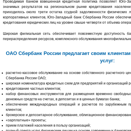
Проводимая банком взвешенная кредитная политика позволяет Юго-За
значимых результатов на региональном рынке кредитования населен
приходилось около трети остатка ссудной задолженности физических л
корпоративных клиентов, Юго-Западный банк Сбербанка России обеспечи
кредитования юридических лиц на уровне свыше четверти от объема опера
Широкая филиальная сеть обеспечивает повсеместную доступность ба
перераспределения ресурсов, комплексного обслуживания многофилиальных
ОАО Сбербанк России предлагает своим клиента
услуг:
расчетно-кассовое обслуживание на основе собственного расчетного це
Сбербанка России ОАО;
широкая номенклатура кредитных схем для предприятий и организаций р
кредитование частных клиентов;
набор финансовых инструментов для размещения временно свободны
денежных средств на счетах, в депозитах и в ценных бумагах банка;
обеспечение международных операций и расчетов по зарубежным пр
клиентов;
брокерское и депозитарное обслуживание, облигационное финансирован
«зарплатные» проекты;
прием платежей населения в пользу организаций;
полный спектр услуг физическим лицам на основе современных банковск